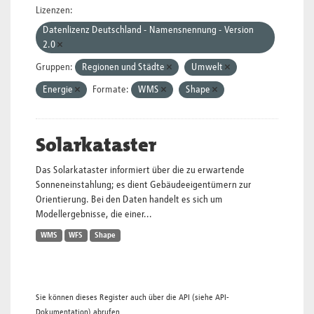
Lizenzen:
Datenlizenz Deutschland - Namensnennung - Version
2.0
Gruppen:
Regionen und Städte
Umwelt
Energie
Formate:
WMS
Shape
Solarkataster
Das Solarkataster informiert über die zu erwartende
Sonneneinstahlung; es dient Gebäudeeigentümern zur
Orientierung. Bei den Daten handelt es sich um
Modellergebnisse, die einer...
WMS
WFS
Shape
Sie können dieses Register auch über die
API
(siehe
API-
Dokumentation
) abrufen.