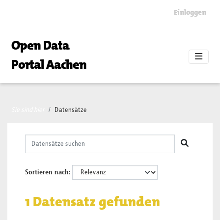
Skip to main content
Einloggen
Open Data
Portal Aachen
Sie sind hier
Datensätze
Sortieren nach
1 Datensatz gefunden