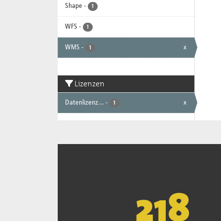
Shape
-
1
WFS
-
1
WMS
-
x
1
Lizenzen
Datenlizenz...
-
x
1
221