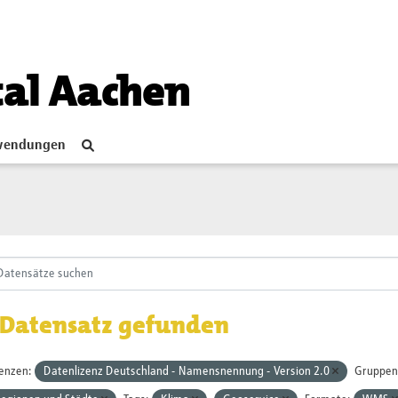
tal Aachen
endungen
 Datensatz gefunden
zenzen:
Datenlizenz Deutschland - Namensnennung - Version 2.0
Gruppen