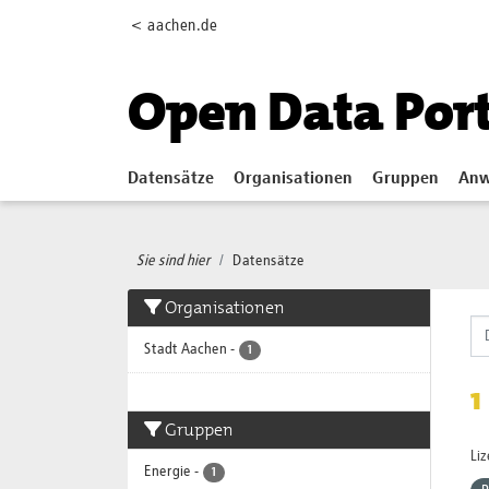
Skip to main content
< aachen.de
Open Data Por
Datensätze
Organisationen
Gruppen
Anw
Sie sind hier
Datensätze
Organisationen
Stadt Aachen
-
1
1
Gruppen
Li
Energie
-
1