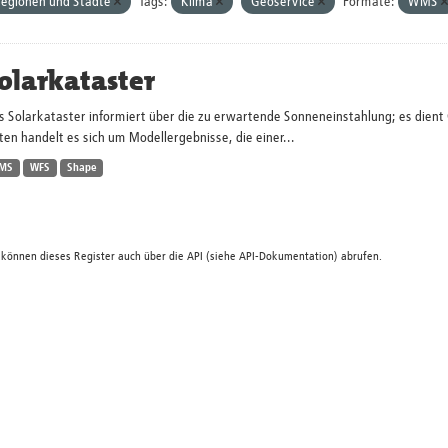
egionen und Städte
Tags:
Klima
Geoservice
Formate:
WMS
olarkataster
s Solarkataster informiert über die zu erwartende Sonneneinstahlung; es dien
en handelt es sich um Modellergebnisse, die einer...
MS
WFS
Shape
 können dieses Register auch über die
API
(siehe
API-Dokumentation
) abrufen.