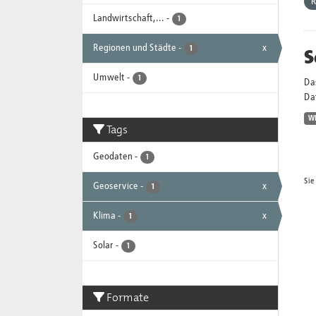
R
Landwirtschaft,...
-
1
Regionen und Städte
-
x
S
1
Umwelt
-
1
Da
Dat
W
Tags
Geodaten
-
1
Sie
Geoservice
-
x
1
Klima
-
x
1
Solar
-
1
Formate