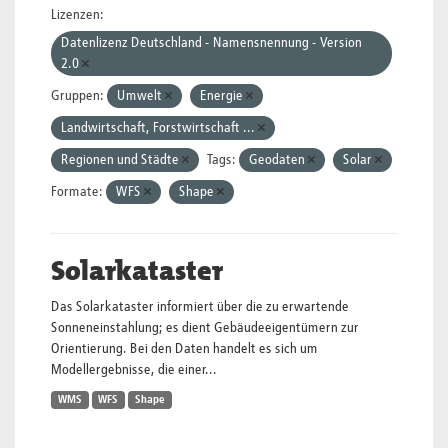
Lizenzen:
Datenlizenz Deutschland - Namensnennung - Version
2.0
Gruppen:
Umwelt
Energie
Landwirtschaft, Forstwirtschaft ...
Regionen und Städte
Tags:
Geodaten
Solar
Formate:
WFS
Shape
Solarkataster
Das Solarkataster informiert über die zu erwartende
Sonneneinstahlung; es dient Gebäudeeigentümern zur
Orientierung. Bei den Daten handelt es sich um
Modellergebnisse, die einer...
WMS
WFS
Shape