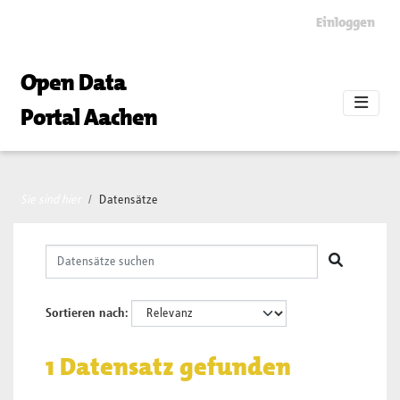
Skip to main content
Einloggen
Open Data
Portal Aachen
Sie sind hier
Datensätze
Sortieren nach
1 Datensatz gefunden