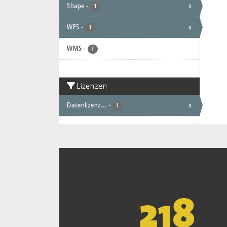
Shape
-
x
1
WFS
-
x
1
WMS
-
1
Lizenzen
Datenlizenz...
-
x
1
221