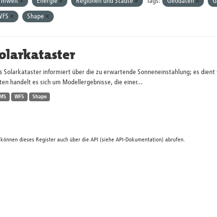
Umwelt
Energie
Regionen und Städte
Tags:
Geodaten
G
WFS
Shape
olarkataster
s Solarkataster informiert über die zu erwartende Sonneneinstahlung; es dien
en handelt es sich um Modellergebnisse, die einer...
MS
WFS
Shape
 können dieses Register auch über die
API
(siehe
API-Dokumentation
) abrufen.