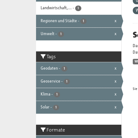
Landwirtschaft,...
-
1
Regionen und Städte
-
x
1
S
Umwelt
-
x
1
Da
Dat
Tags
W
Geodaten
-
x
1
Geoservice
-
x
1
Sie
Klima
-
x
1
Solar
-
x
1
Formate