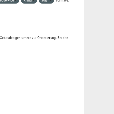
eoservice
Klima
Solar
Formate:
t Gebäudeeigentümern zur Orientierung. Bei den