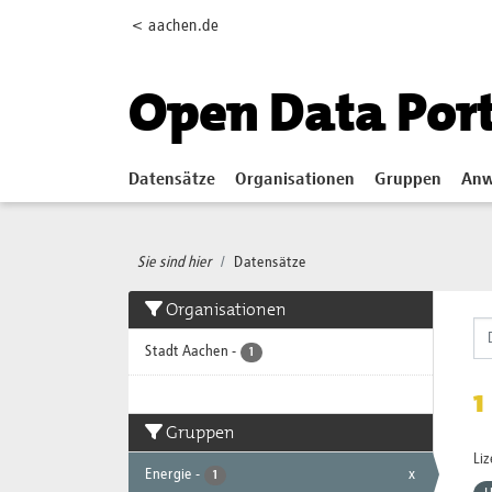
Skip to main content
< aachen.de
Open Data Por
Datensätze
Organisationen
Gruppen
Anw
Sie sind hier
Datensätze
Organisationen
Stadt Aachen
-
1
1
Gruppen
Li
Energie
-
x
1