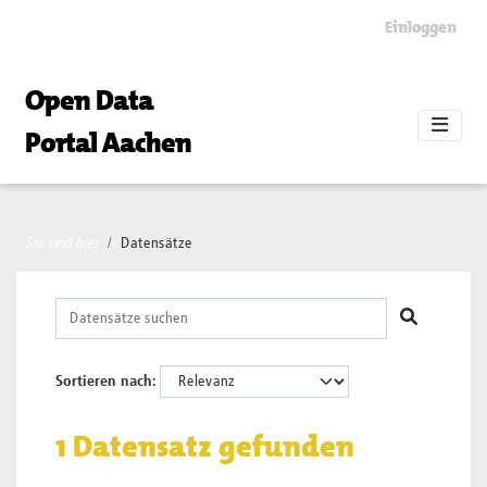
Skip to main content
Einloggen
Open Data
Portal Aachen
Sie sind hier
Datensätze
Sortieren nach
1 Datensatz gefunden