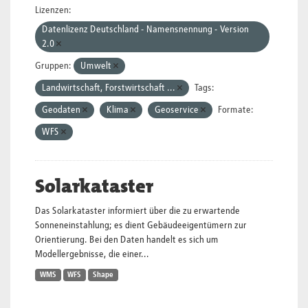
Lizenzen:
Datenlizenz Deutschland - Namensnennung - Version
2.0
Gruppen:
Umwelt
Landwirtschaft, Forstwirtschaft ...
Tags:
Geodaten
Klima
Geoservice
Formate:
WFS
Solarkataster
Das Solarkataster informiert über die zu erwartende
Sonneneinstahlung; es dient Gebäudeeigentümern zur
Orientierung. Bei den Daten handelt es sich um
Modellergebnisse, die einer...
WMS
WFS
Shape