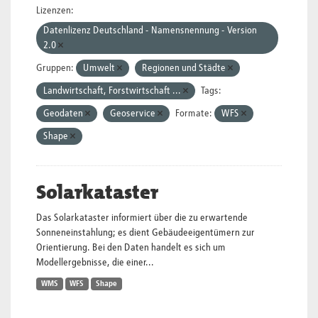
Lizenzen:
Datenlizenz Deutschland - Namensnennung - Version
2.0
Gruppen:
Umwelt
Regionen und Städte
Landwirtschaft, Forstwirtschaft ...
Tags:
Geodaten
Geoservice
Formate:
WFS
Shape
Solarkataster
Das Solarkataster informiert über die zu erwartende
Sonneneinstahlung; es dient Gebäudeeigentümern zur
Orientierung. Bei den Daten handelt es sich um
Modellergebnisse, die einer...
WMS
WFS
Shape