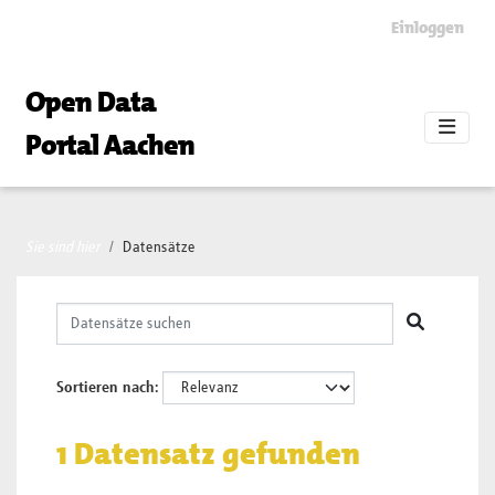
Skip to main content
Einloggen
Open Data
Portal Aachen
Sie sind hier
Datensätze
Sortieren nach
1 Datensatz gefunden