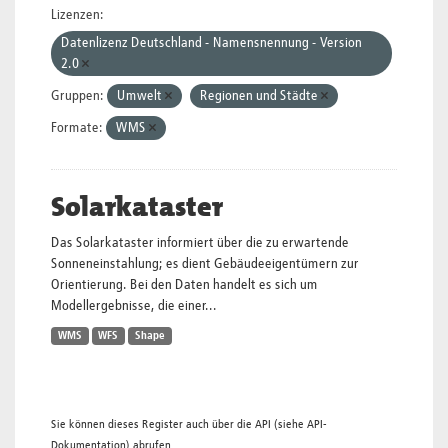
Lizenzen:
Datenlizenz Deutschland - Namensnennung - Version
2.0
Gruppen:
Umwelt
Regionen und Städte
Formate:
WMS
Solarkataster
Das Solarkataster informiert über die zu erwartende
Sonneneinstahlung; es dient Gebäudeeigentümern zur
Orientierung. Bei den Daten handelt es sich um
Modellergebnisse, die einer...
WMS
WFS
Shape
Sie können dieses Register auch über die
API
(siehe
API-
Dokumentation
) abrufen.