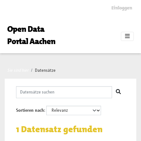
Skip to main content
Einloggen
Open Data
Portal Aachen
Sie sind hier
Datensätze
Sortieren nach
1 Datensatz gefunden