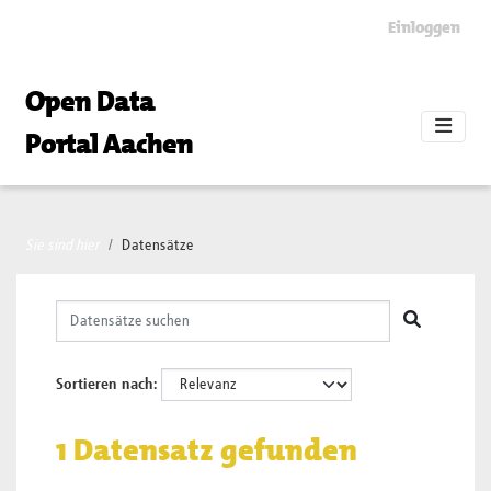
Skip to main content
Einloggen
Open Data
Portal Aachen
Sie sind hier
Datensätze
Sortieren nach
1 Datensatz gefunden