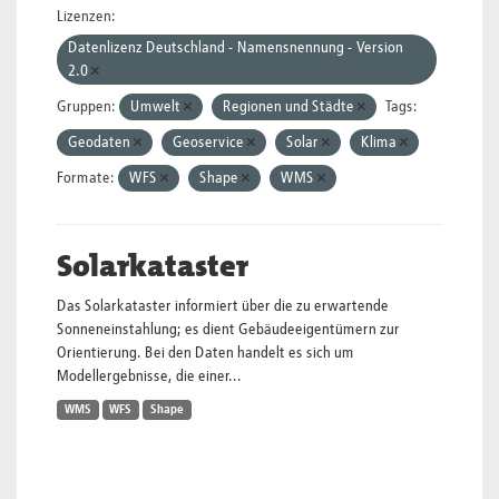
Lizenzen:
Datenlizenz Deutschland - Namensnennung - Version
2.0
Gruppen:
Umwelt
Regionen und Städte
Tags:
Geodaten
Geoservice
Solar
Klima
Formate:
WFS
Shape
WMS
Solarkataster
Das Solarkataster informiert über die zu erwartende
Sonneneinstahlung; es dient Gebäudeeigentümern zur
Orientierung. Bei den Daten handelt es sich um
Modellergebnisse, die einer...
WMS
WFS
Shape