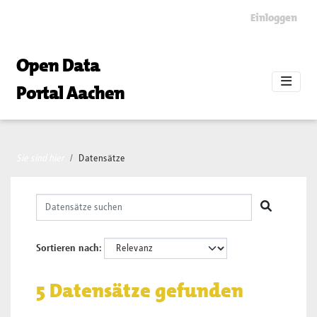
Skip to main content
Einloggen
Open Data
Portal Aachen
Sie sind hier
Datensätze
Sortieren nach
5 Datensätze gefunden