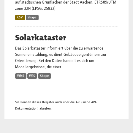
auf städtischen Grünflächen der Stadt Aachen. ETRS89/UTM
zone 32N (EPSG: 25832)
CSV
Shape
Solarkataster
Das Solarkataster informiert über die zu erwartende
Sonneneinstahlung; es dient Gebäudeeigentümern zur
Orientierung. Bei den Daten handelt es sich um
Modellergebnisse, die einer...
WMS
WFS
Shape
Sie können dieses Register auch über die
API
(siehe
API-
Dokumentation
) abrufen.