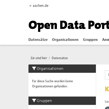
Skip to main content
< aachen.de
Open Data Por
Datensätze
Organisationen
Gruppen
Anw
Sie sind hier
Datensätze
Organisationen
Für diese Suche wurden keine
Organisationen gefunden.
K
Gruppen
Li