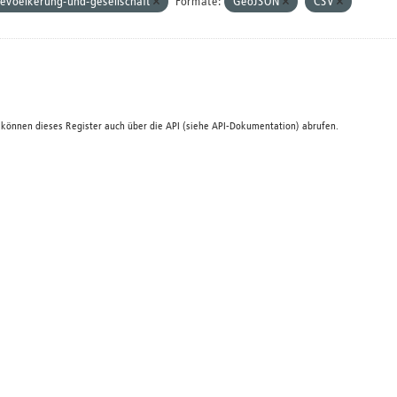
evoelkerung-und-gesellschaft
Formate:
GeoJSON
CSV
 können dieses Register auch über die
API
(siehe
API-Dokumentation
) abrufen.