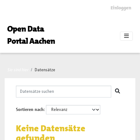
Skip to main content
Einloggen
Open Data
Portal Aachen
Sie sind hier
Datensätze
Sortieren nach
Keine Datensätze
gefunden