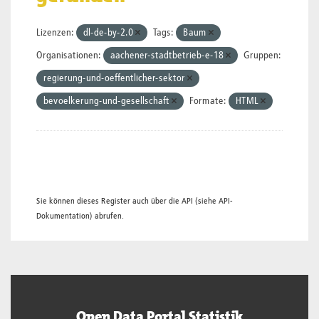
Lizenzen:
dl-de-by-2.0
Tags:
Baum
Organisationen:
aachener-stadtbetrieb-e-18
Gruppen:
regierung-und-oeffentlicher-sektor
bevoelkerung-und-gesellschaft
Formate:
HTML
Sie können dieses Register auch über die
API
(siehe
API-
Dokumentation
) abrufen.
Open Data Portal Statistik