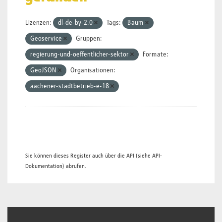
Lizenzen:
dl-de-by-2.0
Tags:
Baum
Geoservice
Gruppen:
regierung-und-oeffentlicher-sektor
Formate:
GeoJSON
Organisationen:
aachener-stadtbetrieb-e-18
Sie können dieses Register auch über die
API
(siehe
API-
Dokumentation
) abrufen.