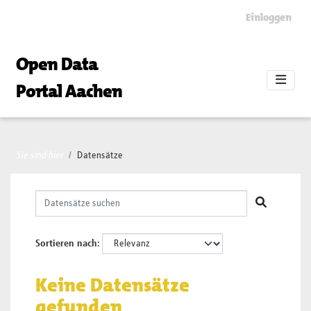
Skip to main content
Einloggen
Open Data
Portal Aachen
Sie sind hier
Datensätze
Sortieren nach
Keine Datensätze
gefunden