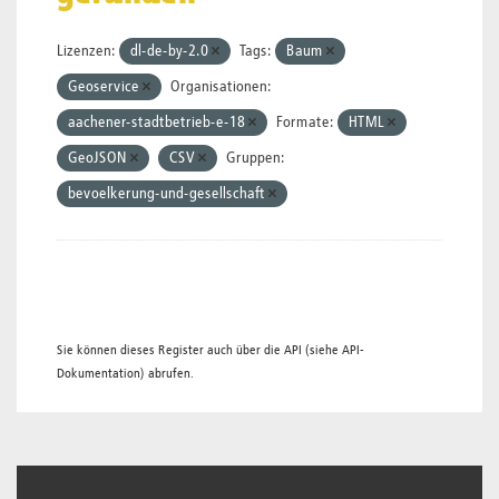
Lizenzen:
dl-de-by-2.0
Tags:
Baum
Geoservice
Organisationen:
aachener-stadtbetrieb-e-18
Formate:
HTML
GeoJSON
CSV
Gruppen:
bevoelkerung-und-gesellschaft
Sie können dieses Register auch über die
API
(siehe
API-
Dokumentation
) abrufen.