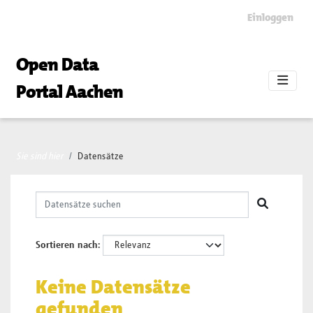
Skip to main content
Einloggen
Open Data
Portal Aachen
Sie sind hier
Datensätze
Sortieren nach
Keine Datensätze
gefunden