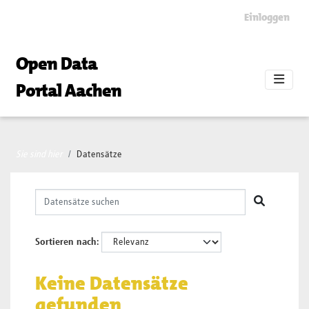
Skip to main content
Einloggen
Open Data
Portal Aachen
Sie sind hier
Datensätze
Sortieren nach
Keine Datensätze
gefunden