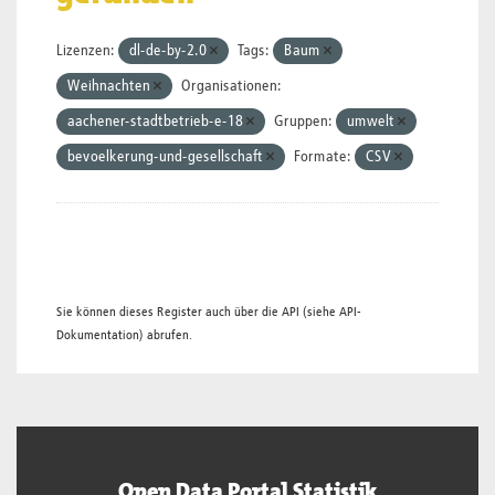
Lizenzen:
dl-de-by-2.0
Tags:
Baum
Weihnachten
Organisationen:
aachener-stadtbetrieb-e-18
Gruppen:
umwelt
bevoelkerung-und-gesellschaft
Formate:
CSV
Sie können dieses Register auch über die
API
(siehe
API-
Dokumentation
) abrufen.
Open Data Portal Statistik