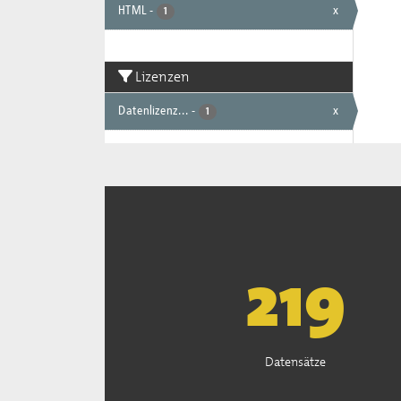
HTML
-
x
1
Lizenzen
Datenlizenz...
-
x
1
222
Datensätze