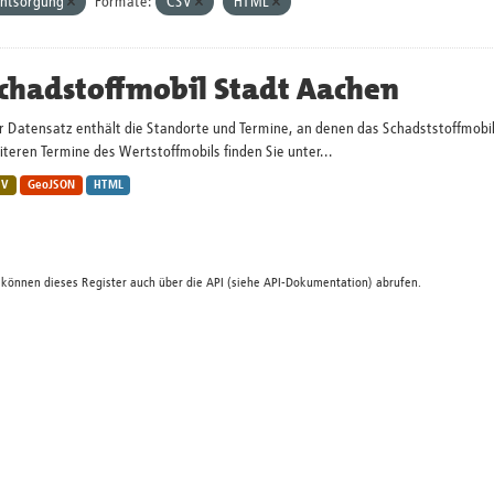
ntsorgung
Formate:
CSV
HTML
chadstoffmobil Stadt Aachen
r Datensatz enthält die Standorte und Termine, an denen das Schadststoffmobi
teren Termine des Wertstoffmobils finden Sie unter...
SV
GeoJSON
HTML
 können dieses Register auch über die
API
(siehe
API-Dokumentation
) abrufen.