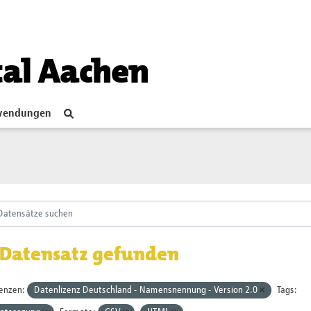
tal Aachen
endungen
 Datensatz gefunden
zenzen:
Datenlizenz Deutschland - Namensnennung - Version 2.0
Tags: