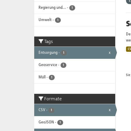
E
Regierung und...
-
1
Umwelt
-
S
1
De
Tags
wei
C
Entsorgung
-
x
1
Geoservice
-
1
Sie
Müll
-
1
Formate
CSV
-
x
1
GeoJSON
-
1