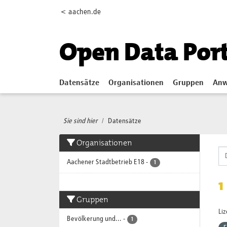
Skip to main content
< aachen.de
Open Data Por
Datensätze
Organisationen
Gruppen
Anw
Sie sind hier
Datensätze
Organisationen
Aachener Stadtbetrieb E18
-
1
1
Gruppen
Li
Bevölkerung und...
-
1