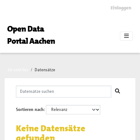
Skip to main content
Einloggen
Open Data
Portal Aachen
Sie sind hier
Datensätze
Sortieren nach
Keine Datensätze
gefunden