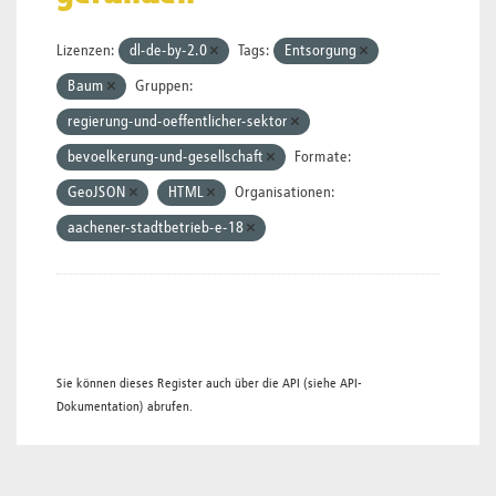
Lizenzen:
dl-de-by-2.0
Tags:
Entsorgung
Baum
Gruppen:
regierung-und-oeffentlicher-sektor
bevoelkerung-und-gesellschaft
Formate:
GeoJSON
HTML
Organisationen:
aachener-stadtbetrieb-e-18
Sie können dieses Register auch über die
API
(siehe
API-
Dokumentation
) abrufen.