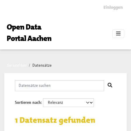
Skip to main content
Einloggen
Open Data
Portal Aachen
Sie sind hier
Datensätze
Sortieren nach
1 Datensatz gefunden