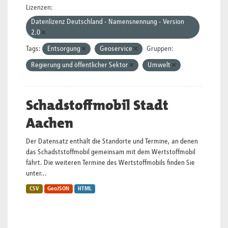
Lizenzen:
Datenlizenz Deutschland - Namensnennung - Version
2.0
Tags:
Entsorgung
Geoservice
Gruppen:
Regierung und öffentlicher Sektor
Umwelt
Schadstoffmobil Stadt
Aachen
Der Datensatz enthält die Standorte und Termine, an denen
das Schadststoffmobil gemeinsam mit dem Wertstoffmobil
fährt. Die weiteren Termine des Wertstoffmobils finden Sie
unter...
CSV
GeoJSON
HTML