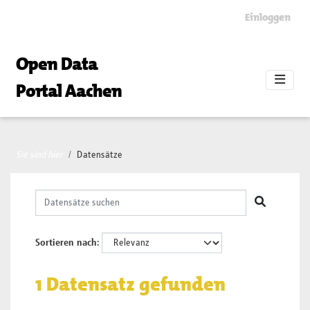
Skip to main content
Einloggen
Open Data
Portal Aachen
Sie sind hier
Datensätze
Sortieren nach
1 Datensatz gefunden