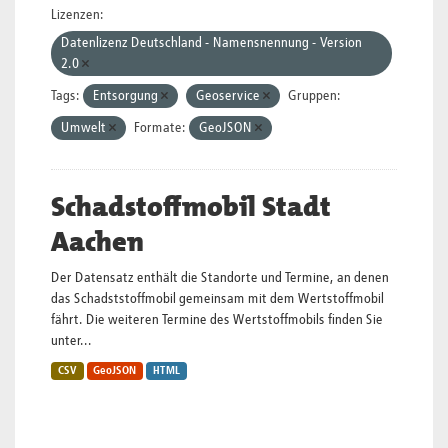
Lizenzen:
Datenlizenz Deutschland - Namensnennung - Version
2.0
Tags:
Entsorgung
Geoservice
Gruppen:
Umwelt
Formate:
GeoJSON
Schadstoffmobil Stadt
Aachen
Der Datensatz enthält die Standorte und Termine, an denen
das Schadststoffmobil gemeinsam mit dem Wertstoffmobil
fährt. Die weiteren Termine des Wertstoffmobils finden Sie
unter...
CSV
GeoJSON
HTML