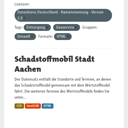
Lizenzen:
Datenlizenz Deutschland - Namensnennung - Version
2.0
Tags:
Entsorgung
Geoservice
Gruppen:
Umwelt
Formate:
HTML
Schadstoffmobil Stadt
Aachen
Der Datensatz enthält die Standorte und Termine, an denen
das Schadststoffmobil gemeinsam mit dem Wertstoffmobil
fährt. Die weiteren Termine des Wertstoffmobils finden Sie
unter...
CSV
GeoJSON
HTML