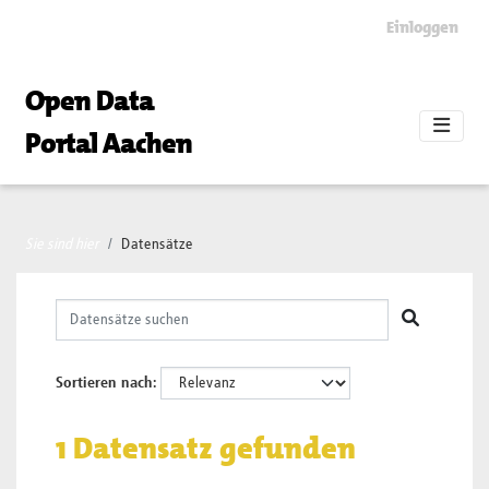
Skip to main content
Einloggen
Open Data
Portal Aachen
Sie sind hier
Datensätze
Sortieren nach
1 Datensatz gefunden