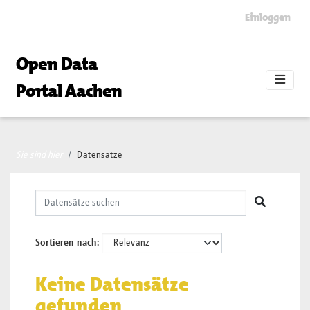
Skip to main content
Einloggen
Open Data
Portal Aachen
Sie sind hier
Datensätze
Sortieren nach
Keine Datensätze
gefunden