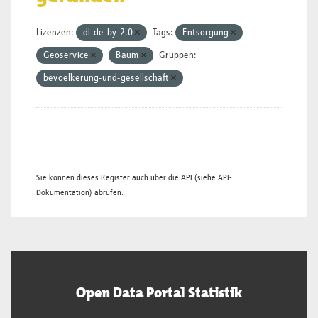
Lizenzen:
dl-de-by-2.0
Tags:
Entsorgung
Geoservice
Baum
Gruppen:
bevoelkerung-und-gesellschaft
Sie können dieses Register auch über die
API
(siehe
API-
Dokumentation
) abrufen.
Open Data Portal Statistik