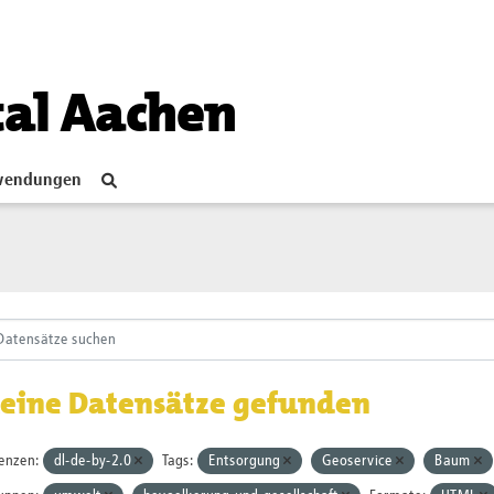
tal Aachen
endungen
eine Datensätze gefunden
zenzen:
dl-de-by-2.0
Tags:
Entsorgung
Geoservice
Baum