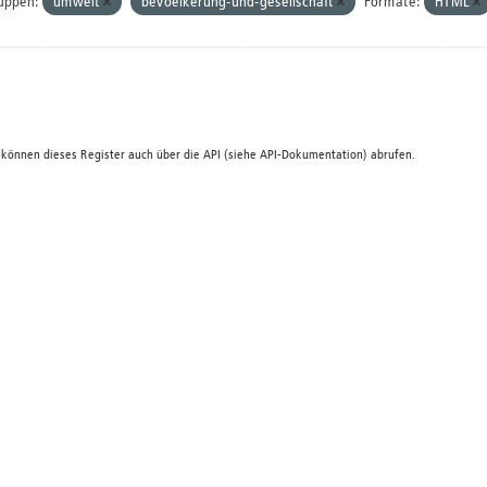
uppen:
umwelt
bevoelkerung-und-gesellschaft
Formate:
HTML
 können dieses Register auch über die
API
(siehe
API-Dokumentation
) abrufen.