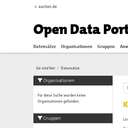
Skip to main content
< aachen.de
Open Data Por
Datensätze
Organisationen
Gruppen
Anw
Sie sind hier
Datensätze
Organisationen
Für diese Suche wurden keine
Organisationen gefunden.
K
Gruppen
Li