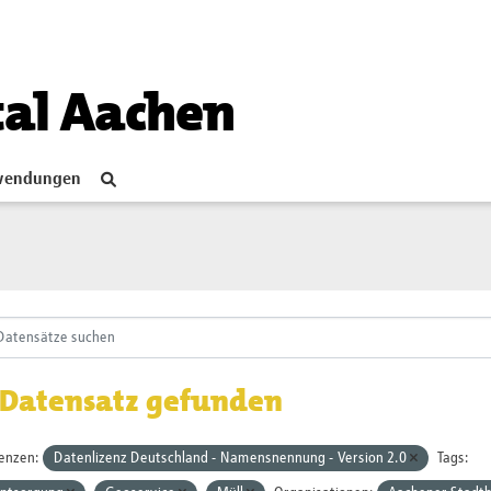
tal Aachen
endungen
 Datensatz gefunden
zenzen:
Datenlizenz Deutschland - Namensnennung - Version 2.0
Tags: