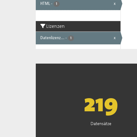
HTML
-
x
1
Lizenzen
Datenlizenz...
-
x
1
222
Datensätze