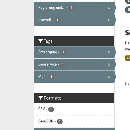
E
Regierung und...
-
x
1
R
Umwelt
-
x
1
S
Tags
De
wei
Entsorgung
-
x
1
C
Geoservice
-
x
1
Müll
-
x
1
Sie
Formate
CSV
-
1
GeoJSON
-
1