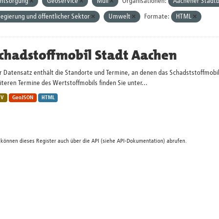
ntsorgung
Geoservice
Müll
Organisationen:
Aachener Stadtb
egierung und öffentlicher Sektor
Umwelt
Formate:
HTML
chadstoffmobil Stadt Aachen
r Datensatz enthält die Standorte und Termine, an denen das Schadststoffmobi
teren Termine des Wertstoffmobils finden Sie unter...
SV
GeoJSON
HTML
 können dieses Register auch über die
API
(siehe
API-Dokumentation
) abrufen.