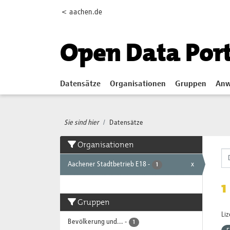
Skip to main content
< aachen.de
Open Data Por
Datensätze
Organisationen
Gruppen
Anw
Sie sind hier
Datensätze
Organisationen
Aachener Stadtbetrieb E18
-
x
1
1
Gruppen
Li
Bevölkerung und...
-
1