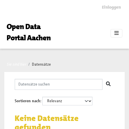
Skip to main content
Einloggen
Open Data
Portal Aachen
Sie sind hier
Datensätze
Sortieren nach
Keine Datensätze
gefunden