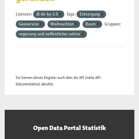
Lizenzen:
dl-de-by-2.0
Tags:
Entsorgung
Geoservice
Weihnachten
Baum
Gruppen:
regierung-und-oeffentlicher-sektor
Sie können dieses Register auch über die
API
(siehe
API-
Dokumentation
) abrufen.
Open Data Portal Statistik