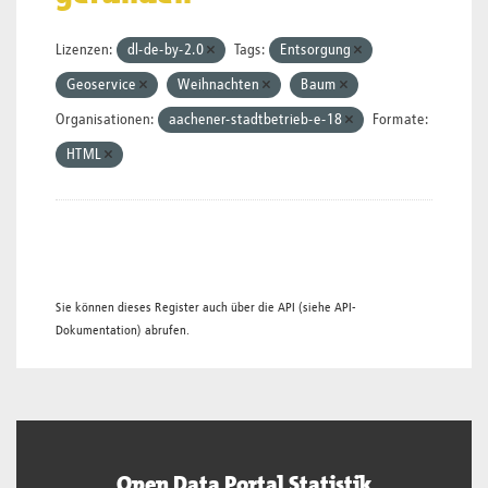
Lizenzen:
dl-de-by-2.0
Tags:
Entsorgung
Geoservice
Weihnachten
Baum
Organisationen:
aachener-stadtbetrieb-e-18
Formate:
HTML
Sie können dieses Register auch über die
API
(siehe
API-
Dokumentation
) abrufen.
Open Data Portal Statistik