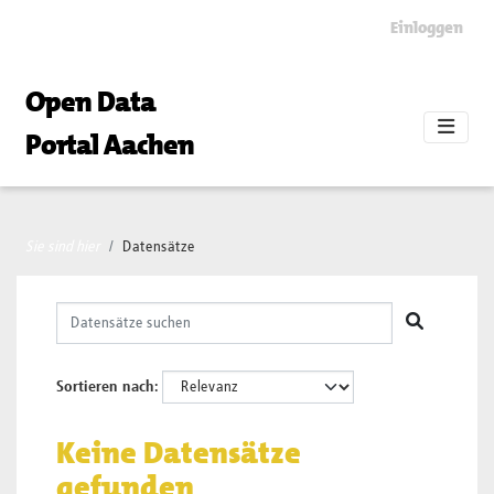
Skip to main content
Einloggen
Open Data
Portal Aachen
Sie sind hier
Datensätze
Sortieren nach
Keine Datensätze
gefunden