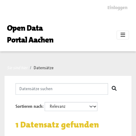
Skip to main content
Einloggen
Open Data
Portal Aachen
Sie sind hier
Datensätze
Sortieren nach
1 Datensatz gefunden