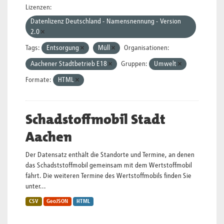
Lizenzen:
Datenlizenz Deutschland - Namensnennung - Version
2.0
Tags:
Entsorgung
Müll
Organisationen:
Aachener Stadtbetrieb E18
Gruppen:
Umwelt
Formate:
HTML
Schadstoffmobil Stadt
Aachen
Der Datensatz enthält die Standorte und Termine, an denen
das Schadststoffmobil gemeinsam mit dem Wertstoffmobil
fährt. Die weiteren Termine des Wertstoffmobils finden Sie
unter...
CSV
GeoJSON
HTML