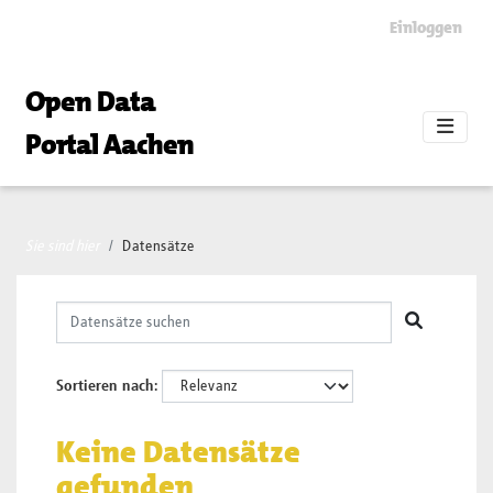
Skip to main content
Einloggen
Open Data
Portal Aachen
Sie sind hier
Datensätze
Sortieren nach
Keine Datensätze
gefunden