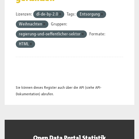
Lizenzen:
dl-de-by-2.0
Tags:
Entsorgung
Weihnachten
Gruppen:
regierung-und-oeffentlicher-sektor
Formate:
HTML
Sie können dieses Register auch über die
API
(siehe
API-
Dokumentation
) abrufen.
Open Data Portal Statistik