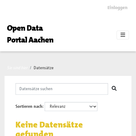
Skip to main content
Einloggen
Open Data
Portal Aachen
Sie sind hier
Datensätze
Sortieren nach
Keine Datensätze
gefunden