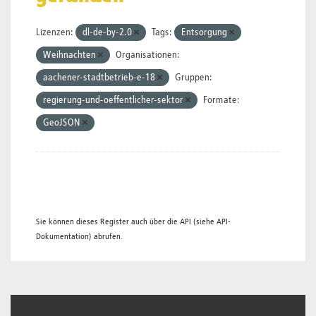
Lizenzen:
dl-de-by-2.0
Tags:
Entsorgung
Weihnachten
Organisationen:
aachener-stadtbetrieb-e-18
Gruppen:
regierung-und-oeffentlicher-sektor
Formate:
GeoJSON
Sie können dieses Register auch über die
API
(siehe
API-
Dokumentation
) abrufen.