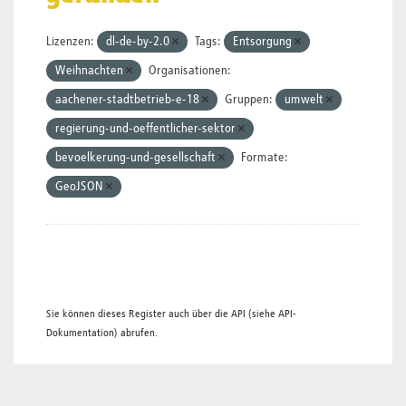
Lizenzen:
dl-de-by-2.0
Tags:
Entsorgung
Weihnachten
Organisationen:
aachener-stadtbetrieb-e-18
Gruppen:
umwelt
regierung-und-oeffentlicher-sektor
bevoelkerung-und-gesellschaft
Formate:
GeoJSON
Sie können dieses Register auch über die
API
(siehe
API-
Dokumentation
) abrufen.