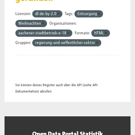
Lizenzen:
dl-de-by-2.0
Tags:
Entsorgung
Weihnachten
Organisationen:
aachener-stadtbetrieb-e-18
Formate:
HTML
Gruppen:
regierung-und-oeffentlicher-sektor
Sie können dieses Register auch über die
API
(siehe
API-
Dokumentation
) abrufen.
Open Data Portal Statistik