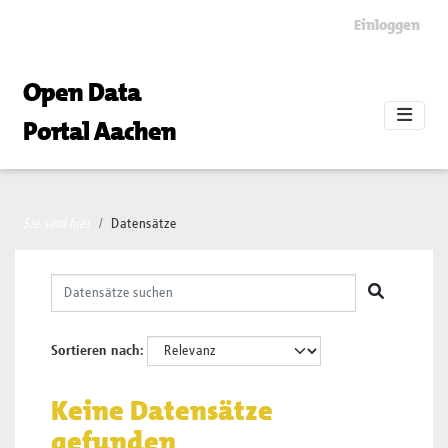
Skip to main content
Einloggen
Open Data
Portal Aachen
Sie sind hier
Datensätze
Sortieren nach
Keine Datensätze
gefunden