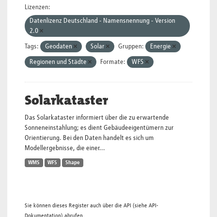
Lizenzen:
Datenlizenz Deutschland - Namensnennung - Version
2.0
Tags:
Geodaten
Solar
Gruppen:
Energie
Regionen und Städte
Formate:
WFS
Solarkataster
Das Solarkataster informiert über die zu erwartende
Sonneneinstahlung; es dient Gebäudeeigentümern zur
Orientierung. Bei den Daten handelt es sich um
Modellergebnisse, die einer...
WMS
WFS
Shape
Sie können dieses Register auch über die
API
(siehe
API-
Dokumentation
) abrufen.