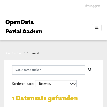
Skip to main content
Einloggen
Open Data
Portal Aachen
Sie sind hier
Datensätze
Sortieren nach
1 Datensatz gefunden