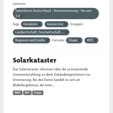
Lizenzen:
Datenlizenz Deutschland - Namensnennung - Version
2.0
Tags:
Geodaten
Geoservice
Gruppen:
Landwirtschaft, Forstwirtschaft ...
Regionen und Städte
Formate:
Shape
WFS
Solarkataster
Das Solarkataster informiert über die zu erwartende
Sonneneinstahlung; es dient Gebäudeeigentümern zur
Orientierung. Bei den Daten handelt es sich um
Modellergebnisse, die einer...
WMS
WFS
Shape