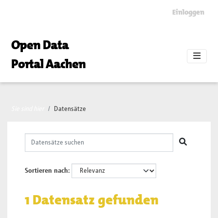
Skip to main content
Einloggen
Open Data
Portal Aachen
Sie sind hier
Datensätze
Sortieren nach
1 Datensatz gefunden