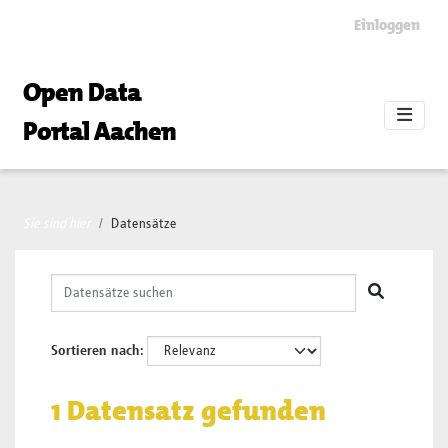
Skip to main content
Einloggen
Open Data
Portal Aachen
Sie sind hier
Datensätze
Sortieren nach
1 Datensatz gefunden