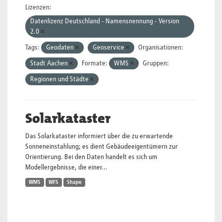
Lizenzen:
Datenlizenz Deutschland - Namensnennung - Version
2.0
Tags:
Geodaten
Geoservice
Organisationen:
Stadt Aachen
Formate:
WMS
Gruppen:
Regionen und Städte
Solarkataster
Das Solarkataster informiert über die zu erwartende
Sonneneinstahlung; es dient Gebäudeeigentümern zur
Orientierung. Bei den Daten handelt es sich um
Modellergebnisse, die einer...
WMS
WFS
Shape