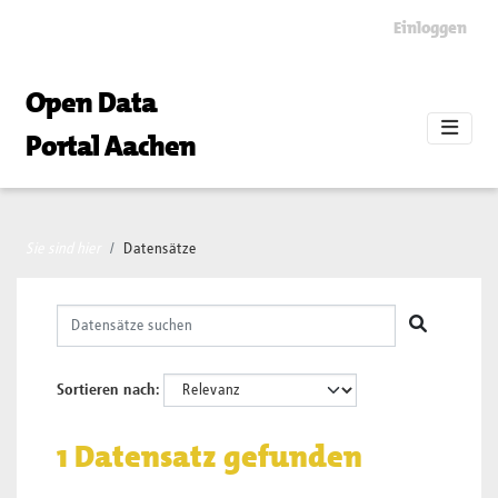
Skip to main content
Einloggen
Open Data
Portal Aachen
Sie sind hier
Datensätze
Sortieren nach
1 Datensatz gefunden