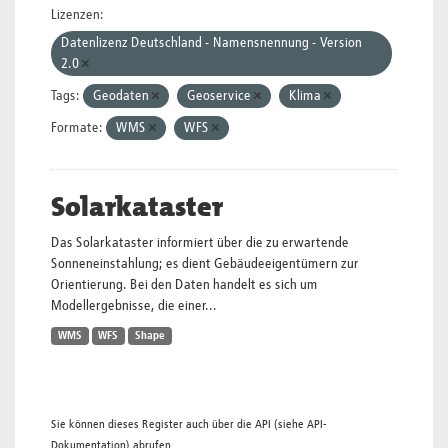
Lizenzen:
Datenlizenz Deutschland - Namensnennung - Version
2.0
Tags:
Geodaten
Geoservice
Klima
Formate:
WMS
WFS
Solarkataster
Das Solarkataster informiert über die zu erwartende
Sonneneinstahlung; es dient Gebäudeeigentümern zur
Orientierung. Bei den Daten handelt es sich um
Modellergebnisse, die einer...
WMS
WFS
Shape
Sie können dieses Register auch über die
API
(siehe
API-
Dokumentation
) abrufen.