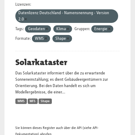
Lizenzen:
Datenlizenz Deutschland - Namensnennung - Version
2.0
Tags:
Geodaten
Klima
Gruppen:
Energie
Formate:
WMS
Shape
Solarkataster
Das Solarkataster informiert über die zu erwartende
Sonneneinstahlung; es dient Gebäudeeigentümern zur
Orientierung. Bei den Daten handelt es sich um
Modellergebnisse, die einer...
WMS
WFS
Shape
Sie können dieses Register auch über die
API
(siehe
API-
Dokumentation
) abrufen.