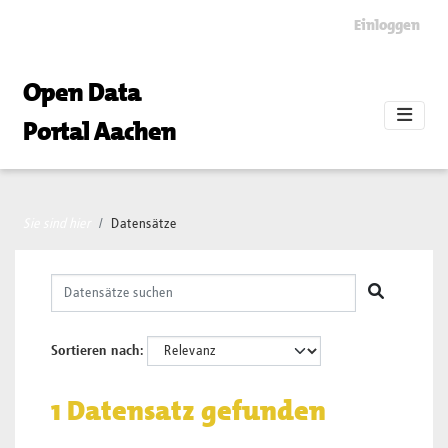
Skip to main content
Einloggen
Open Data
Portal Aachen
Sie sind hier
Datensätze
Sortieren nach
1 Datensatz gefunden