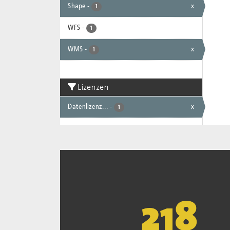
Shape
-
x
1
WFS
-
1
WMS
-
x
1
Lizenzen
Datenlizenz...
-
x
1
221