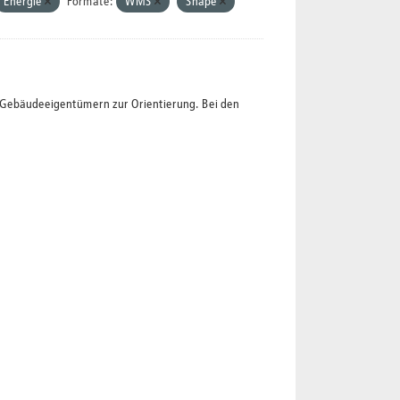
Energie
Formate:
WMS
Shape
t Gebäudeeigentümern zur Orientierung. Bei den