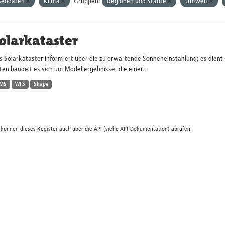
eodaten
Klima
Gruppen:
Regionen und Städte
Umwelt
olarkataster
s Solarkataster informiert über die zu erwartende Sonneneinstahlung; es dien
en handelt es sich um Modellergebnisse, die einer...
MS
WFS
Shape
 können dieses Register auch über die
API
(siehe
API-Dokumentation
) abrufen.