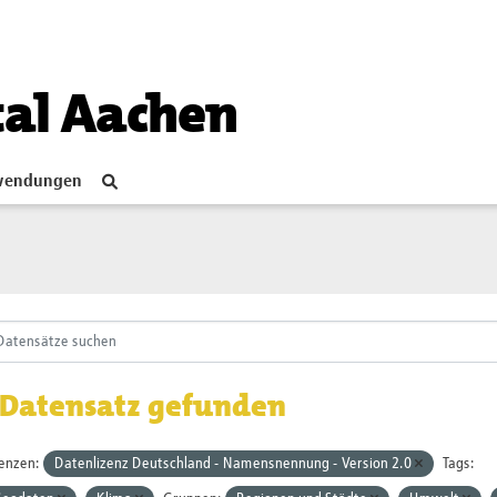
tal Aachen
endungen
 Datensatz gefunden
zenzen:
Datenlizenz Deutschland - Namensnennung - Version 2.0
Tags: