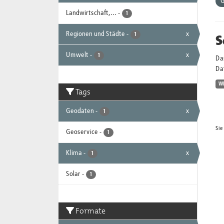
G
Landwirtschaft,...
-
1
Regionen und Städte
-
x
S
1
Umwelt
-
x
1
Da
Dat
W
Tags
Geodaten
-
x
1
Sie
Geoservice
-
1
Klima
-
x
1
Solar
-
1
Formate