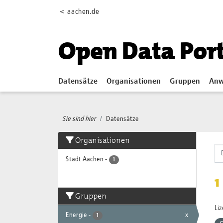
Skip to main content
< aachen.de
Open Data Por
Datensätze
Organisationen
Gruppen
Anw
Sie sind hier
Datensätze
Organisationen
Stadt Aachen
-
1
1
Gruppen
Li
Energie
-
x
1