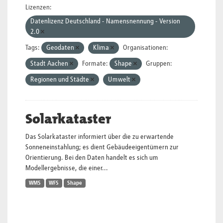
Lizenzen:
Datenlizenz Deutschland - Namensnennung - Version
2.0
Tags:
Geodaten
Klima
Organisationen:
Stadt Aachen
Formate:
Shape
Gruppen:
Regionen und Städte
Umwelt
Solarkataster
Das Solarkataster informiert über die zu erwartende
Sonneneinstahlung; es dient Gebäudeeigentümern zur
Orientierung. Bei den Daten handelt es sich um
Modellergebnisse, die einer...
WMS
WFS
Shape