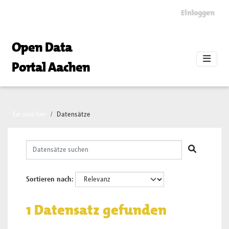
Skip to main content
Einloggen
Open Data
Portal Aachen
Sie sind hier
Datensätze
Sortieren nach
1 Datensatz gefunden