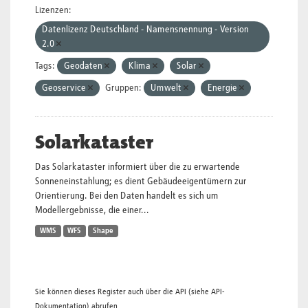
Lizenzen:
Datenlizenz Deutschland - Namensnennung - Version
2.0
Tags:
Geodaten
Klima
Solar
Geoservice
Gruppen:
Umwelt
Energie
Solarkataster
Das Solarkataster informiert über die zu erwartende
Sonneneinstahlung; es dient Gebäudeeigentümern zur
Orientierung. Bei den Daten handelt es sich um
Modellergebnisse, die einer...
WMS
WFS
Shape
Sie können dieses Register auch über die
API
(siehe
API-
Dokumentation
) abrufen.