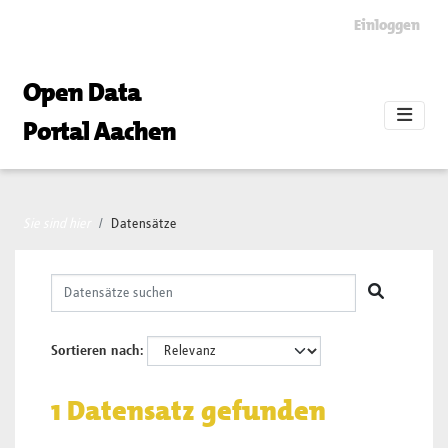
Skip to main content
Einloggen
Open Data
Portal Aachen
Sie sind hier
Datensätze
Sortieren nach
1 Datensatz gefunden