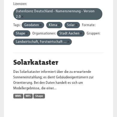
Lizenzen:
Datenlizenz Deutschland - Namensnennung - Version
2.0
Tags:
Geodaten
Klima
Solar
Formate:
Shape
Organisationen:
Stadt Aachen
Gruppen:
Landwirtschaft, Forstwirtschaft ...
Solarkataster
Das Solarkataster informiert über die zu erwartende
Sonneneinstahlung; es dient Gebäudeeigentümern zur
Orientierung. Bei den Daten handelt es sich um
Modellergebnisse, die einer...
WMS
WFS
Shape