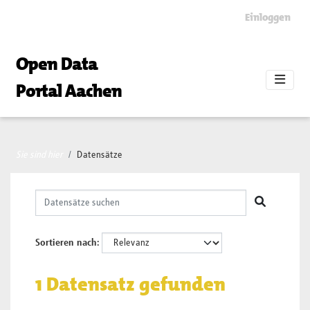
Skip to main content
Einloggen
Open Data
Portal Aachen
Sie sind hier
Datensätze
Sortieren nach
1 Datensatz gefunden