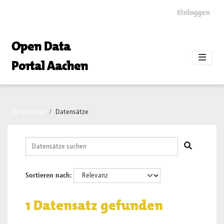
Skip to main content
Einloggen
Open Data
Portal Aachen
Sie sind hier
Datensätze
Sortieren nach
1 Datensatz gefunden