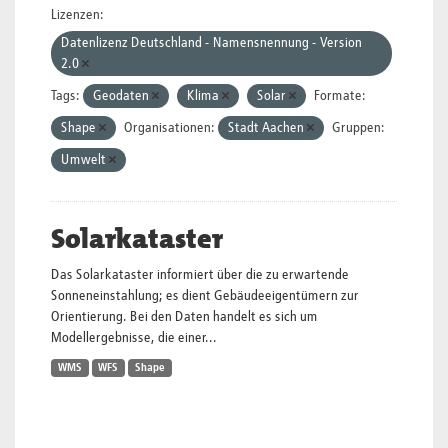
Lizenzen:
Datenlizenz Deutschland - Namensnennung - Version
2.0
Tags:
Geodaten
Klima
Solar
Formate:
Shape
Organisationen:
Stadt Aachen
Gruppen:
Umwelt
Solarkataster
Das Solarkataster informiert über die zu erwartende
Sonneneinstahlung; es dient Gebäudeeigentümern zur
Orientierung. Bei den Daten handelt es sich um
Modellergebnisse, die einer...
WMS
WFS
Shape