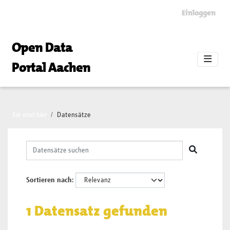
Skip to main content
Einloggen
Open Data
Portal Aachen
Sie sind hier
Datensätze
Sortieren nach
1 Datensatz gefunden