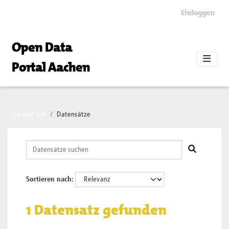
Skip to main content
Einloggen
Open Data
Portal Aachen
Sie sind hier
Datensätze
Sortieren nach
1 Datensatz gefunden