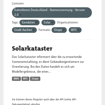
Lizenzen:
Datenlizenz Deutschland - Namensnennung - Version
2.0
Tags:
Geodaten
Solar
Organisationen:
Stadt Aachen
Formate:
Shape
WFS
Solarkataster
Das Solarkataster informiert über die zu erwartende
Sonneneinstahlung; es dient Gebäudeeigentümern zur
Orientierung. Bei den Daten handelt es sich um
Modellergebnisse, die einer...
WMS
WFS
Shape
Sie können dieses Register auch über die
API
(siehe
API-
Dokumentation
) abrufen.