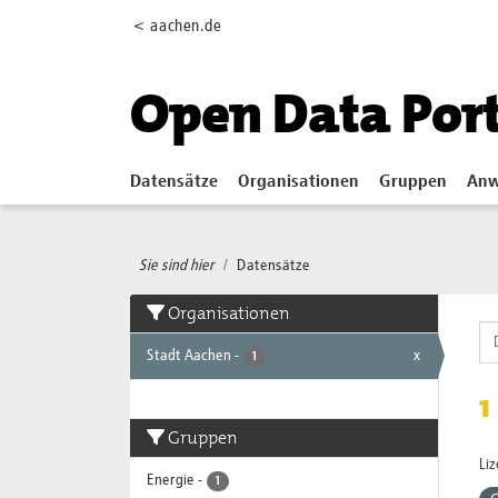
Skip to main content
< aachen.de
Open Data Por
Datensätze
Organisationen
Gruppen
Anw
Sie sind hier
Datensätze
Organisationen
Stadt Aachen
-
x
1
1
Gruppen
Li
Energie
-
1