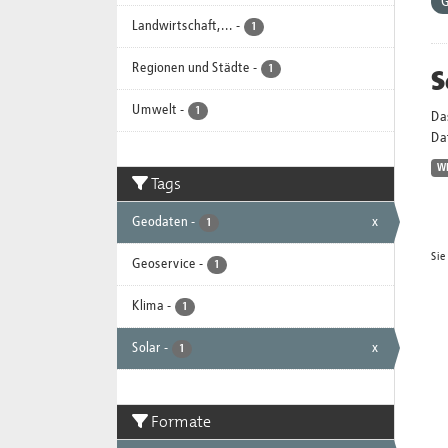
G
Landwirtschaft,...
-
1
Regionen und Städte
-
S
1
Umwelt
-
1
Da
Dat
W
Tags
Geodaten
-
x
1
Sie
Geoservice
-
1
Klima
-
1
Solar
-
x
1
Formate