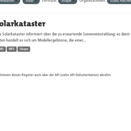
eodaten
Solar
Formate:
Shape
Organisationen:
Stadt Aache
olarkataster
s Solarkataster informiert über die zu erwartende Sonneneinstahlung; es dien
en handelt es sich um Modellergebnisse, die einer...
MS
WFS
Shape
 können dieses Register auch über die
API
(siehe
API-Dokumentation
) abrufen.