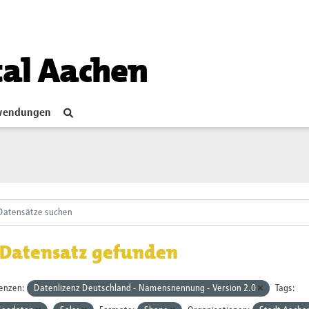
tal Aachen
endungen
 Datensatz gefunden
zenzen:
Datenlizenz Deutschland - Namensnennung - Version 2.0
Tags: