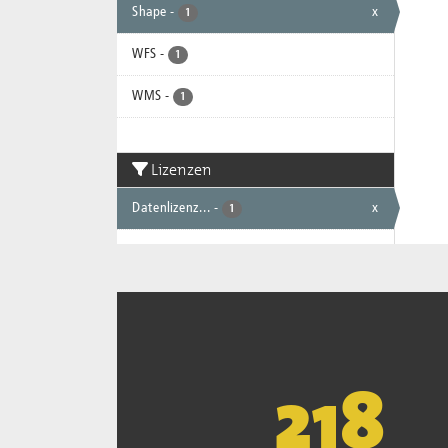
Shape
-
x
1
WFS
-
1
WMS
-
1
Lizenzen
Datenlizenz...
-
x
1
221