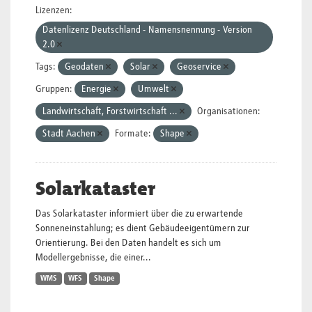
Lizenzen:
Datenlizenz Deutschland - Namensnennung - Version
2.0
Tags:
Geodaten
Solar
Geoservice
Gruppen:
Energie
Umwelt
Landwirtschaft, Forstwirtschaft ...
Organisationen:
Stadt Aachen
Formate:
Shape
Solarkataster
Das Solarkataster informiert über die zu erwartende
Sonneneinstahlung; es dient Gebäudeeigentümern zur
Orientierung. Bei den Daten handelt es sich um
Modellergebnisse, die einer...
WMS
WFS
Shape