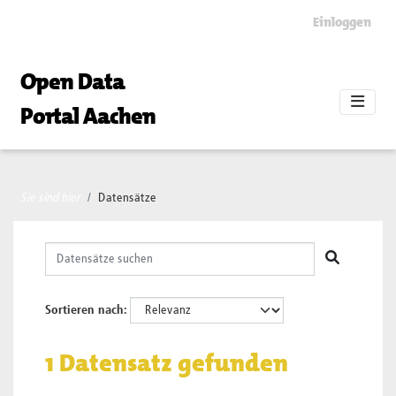
Skip to main content
Einloggen
Open Data
Portal Aachen
Sie sind hier
Datensätze
Sortieren nach
1 Datensatz gefunden