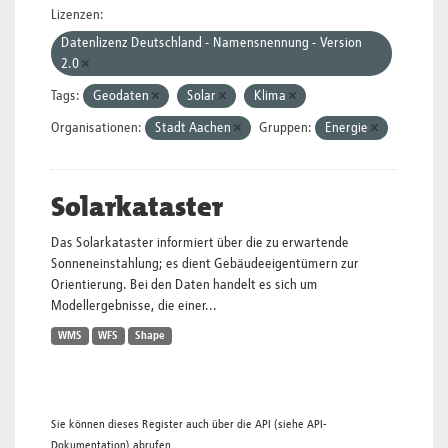
Lizenzen:
Datenlizenz Deutschland - Namensnennung - Version
2.0
Tags:
Geodaten
Solar
Klima
Organisationen:
Stadt Aachen
Gruppen:
Energie
Solarkataster
Das Solarkataster informiert über die zu erwartende
Sonneneinstahlung; es dient Gebäudeeigentümern zur
Orientierung. Bei den Daten handelt es sich um
Modellergebnisse, die einer...
WMS
WFS
Shape
Sie können dieses Register auch über die
API
(siehe
API-
Dokumentation
) abrufen.