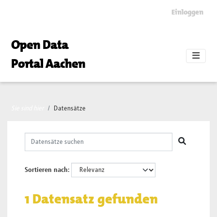
Skip to main content
Einloggen
Open Data
Portal Aachen
Sie sind hier
Datensätze
Sortieren nach
1 Datensatz gefunden