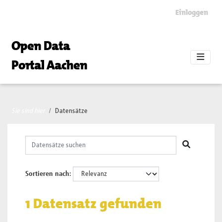
Skip to main content
Einloggen
Open Data
Portal Aachen
Sie sind hier
Datensätze
Sortieren nach
1 Datensatz gefunden