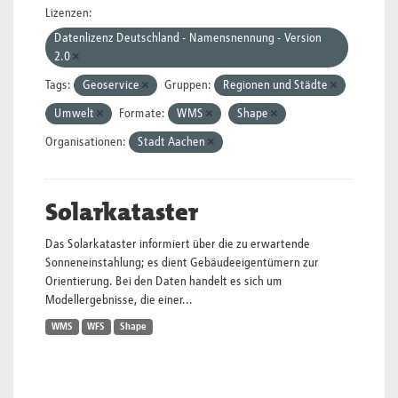
Lizenzen:
Datenlizenz Deutschland - Namensnennung - Version
2.0
Tags:
Geoservice
Gruppen:
Regionen und Städte
Umwelt
Formate:
WMS
Shape
Organisationen:
Stadt Aachen
Solarkataster
Das Solarkataster informiert über die zu erwartende
Sonneneinstahlung; es dient Gebäudeeigentümern zur
Orientierung. Bei den Daten handelt es sich um
Modellergebnisse, die einer...
WMS
WFS
Shape