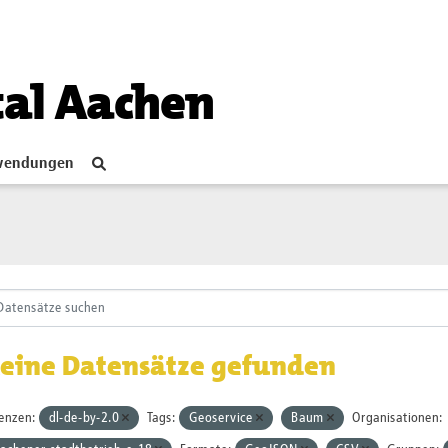
tal Aachen
endungen
eine Datensätze gefunden
zenzen:
dl-de-by-2.0
Tags:
Geoservice
Baum
Organisationen: