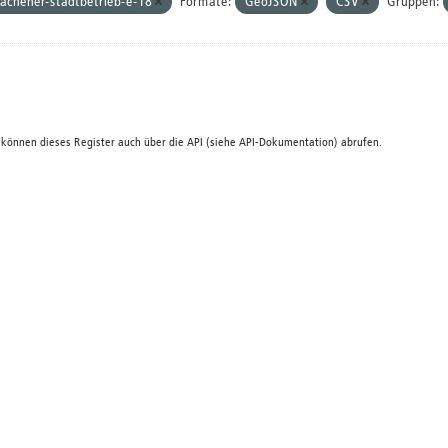
achener-stadtbetrieb-e-18
Formate:
GeoJSON
CSV
Gruppen:
 können dieses Register auch über die
API
(siehe
API-Dokumentation
) abrufen.