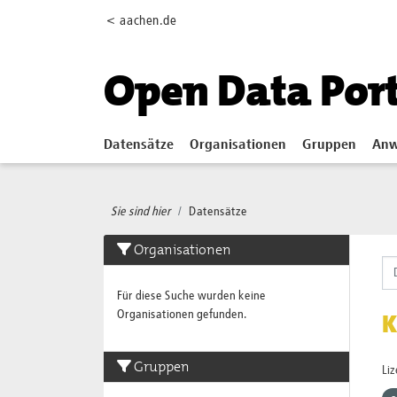
Skip to main content
< aachen.de
Open Data Por
Datensätze
Organisationen
Gruppen
Anw
Sie sind hier
Datensätze
Organisationen
Für diese Suche wurden keine
Organisationen gefunden.
K
Gruppen
Li