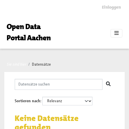
Skip to main content
Einloggen
Open Data
Portal Aachen
Sie sind hier
Datensätze
Sortieren nach
Keine Datensätze
gefunden