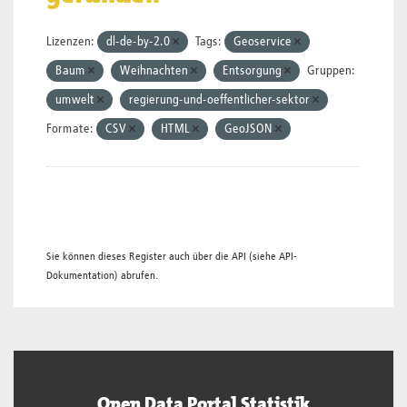
Lizenzen:
dl-de-by-2.0
Tags:
Geoservice
Baum
Weihnachten
Entsorgung
Gruppen:
umwelt
regierung-und-oeffentlicher-sektor
Formate:
CSV
HTML
GeoJSON
Sie können dieses Register auch über die
API
(siehe
API-
Dokumentation
) abrufen.
Open Data Portal Statistik