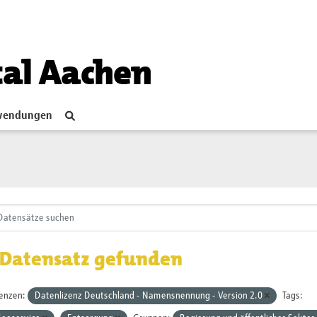
tal Aachen
endungen
 Datensatz gefunden
zenzen:
Datenlizenz Deutschland - Namensnennung - Version 2.0
Tags: