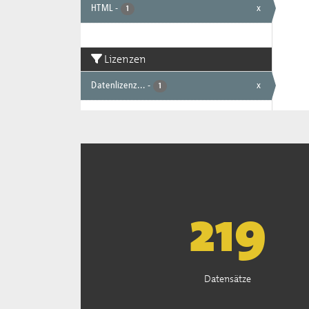
HTML
-
x
1
Lizenzen
Datenlizenz...
-
x
1
222
Datensätze