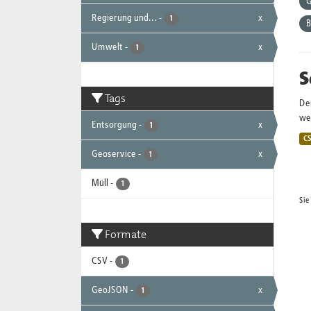
G
Regierung und...
-
x
1
B
Umwelt
-
x
1
S
Tags
De
wei
Entsorgung
-
x
1
C
Geoservice
-
x
1
Müll
-
1
Sie
Formate
CSV
-
1
GeoJSON
-
x
1