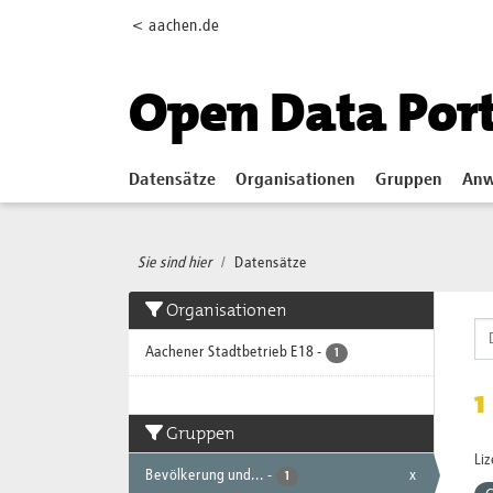
Skip to main content
< aachen.de
Open Data Por
Datensätze
Organisationen
Gruppen
Anw
Sie sind hier
Datensätze
Organisationen
Aachener Stadtbetrieb E18
-
1
1
Gruppen
Li
Bevölkerung und...
-
x
1