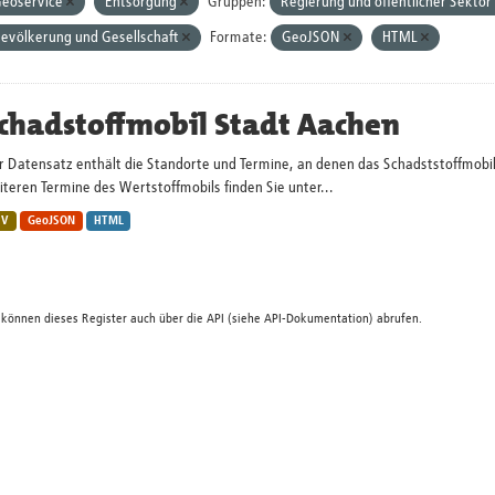
eoservice
Entsorgung
Gruppen:
Regierung und öffentlicher Sektor
evölkerung und Gesellschaft
Formate:
GeoJSON
HTML
chadstoffmobil Stadt Aachen
r Datensatz enthält die Standorte und Termine, an denen das Schadststoffmobi
teren Termine des Wertstoffmobils finden Sie unter...
SV
GeoJSON
HTML
 können dieses Register auch über die
API
(siehe
API-Dokumentation
) abrufen.