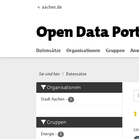
Skip to main content
< aachen.de
Open Data Por
Datensätze
Organisationen
Gruppen
Anw
Sie sind hier
Datensätze
Organisationen
Stadt Aachen
-
1
1
Gruppen
Li
Energie
-
1