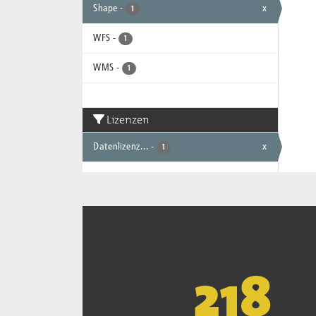
Shape
-
x
1
WFS
-
1
WMS
-
1
Lizenzen
Datenlizenz...
-
x
1
221