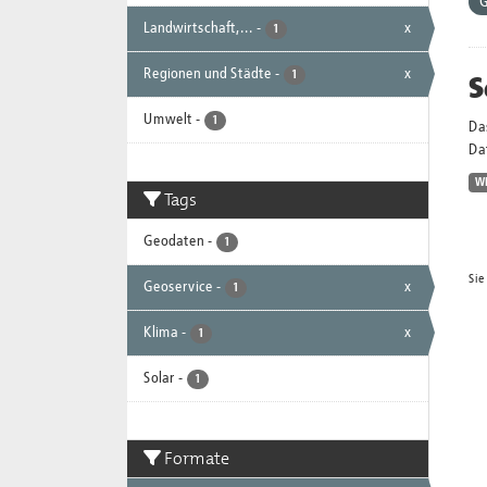
G
Landwirtschaft,...
-
x
1
Regionen und Städte
-
x
S
1
Umwelt
-
1
Da
Dat
W
Tags
Geodaten
-
1
Sie
Geoservice
-
x
1
Klima
-
x
1
Solar
-
1
Formate