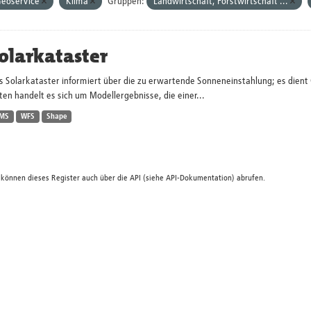
eoservice
Klima
Gruppen:
Landwirtschaft, Forstwirtschaft ...
olarkataster
s Solarkataster informiert über die zu erwartende Sonneneinstahlung; es dien
en handelt es sich um Modellergebnisse, die einer...
MS
WFS
Shape
 können dieses Register auch über die
API
(siehe
API-Dokumentation
) abrufen.