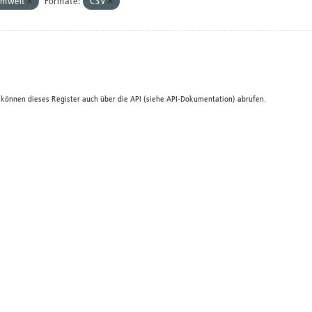
umwelt
Formate:
CSV
 können dieses Register auch über die
API
(siehe
API-Dokumentation
) abrufen.