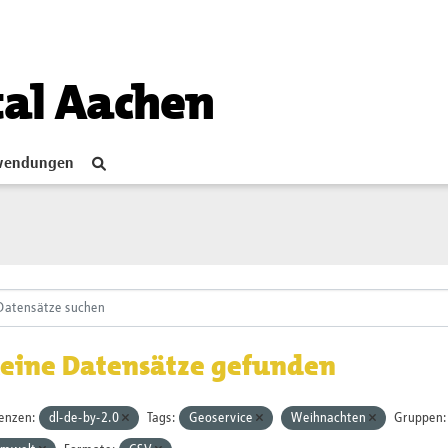
tal Aachen
endungen
eine Datensätze gefunden
zenzen:
dl-de-by-2.0
Tags:
Geoservice
Weihnachten
Gruppen: