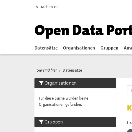
Skip to main content
< aachen.de
Open Data Por
Datensätze
Organisationen
Gruppen
Anw
Sie sind hier
Datensätze
Organisationen
Für diese Suche wurden keine
Organisationen gefunden.
K
Gruppen
Li